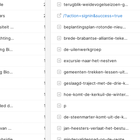
le
2
terugblik-weidevogelseizoen-goirle-riel-2025
-
0%
0.53s
ars
2
/?action=signin&success=true
-
0%
-
Projecten - Stichting Biodiversiteit Goirle-Riel
1
beplantingsplan-rotonde-nieuwkerksedijk-zuid
-
0%
0.15s
Biodiversiteit Goirle-Riel - Stichting Biodiversiteit Goirle-Riel
1
brede-brabantse-alliantie-tekent-voor-basiskwaliteit-natuur
1
100%
9.34s
Basiskwaliteit Natuur - Stichting Biodiversiteit Goirle-Riel
1
de-uilenwerkgroep
1
100%
3.5s
1
excursie-naar-het-nestven
-
0%
0.22s
Maartje Van Lokven - Stichting Biodiversiteit Goirle-Riel
1
gemeenten-trekken-lessen-uit-pionierswerk-van-vrijwilligers
1
100%
2.49s
1
geslaagd-traject-met-de-drie-kerkuil-weesjes
1
100%
3.54s
1
hoe-komt-de-kerkuil-de-winter-door
1
100%
0.05s
Vliegende start voor project Red de Ringmus
1
p
1
100%
0.22s
1
de-steenmarter-komt-uit-de-kast-wisselend-broedresultaat-steen-en-kerkuil
-
0%
0.2s
Olielekkages in buitengebied van Goirle en Riel?!
1
jan-heesters-verlaat-het-bestuur-maar-blijft-actief-lid
-
0%
0.18s
bsidie
1
mindervalidenpad-op-de-regte-heide-verboden-voor-fietsers
-
0%
0.26s