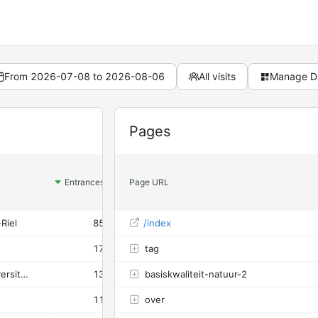
From 2026-07-08 to 2026-08-06
All visits
Manage D
Widget
Pages
Avg.
Bounce
Entrances
Page URL
Bounces
page
Rate
load time
-Riel
85
/index
55
65%
1.78s
17
tag
10
59%
3.05s
Anjo Roorda - Stichting Biodiversiteit Goirle-Riel
13
basiskwaliteit-natuur-2
7
54%
0.62s
11
over
8
73%
2.87s