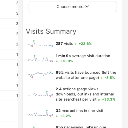
36
30
60%
00:00:10
47%
Choose metrics
37
25
82%
00:00:09
56%
23
22
83%
00:00:23
27%
Visits Summary
20
19
25%
00:00:06
63%
287
visits
+22.6%
20
19
75%
00:00:19
42%
18
16
83%
00:00:10
63%
1 min 9s
average visit duration
+76.9%
12
11
0%
00:00:18
36%
65%
visits have bounced (left the
11
11
90%
00:00:16
82%
website after one page)
-8.5%
12
10
17%
00:03:31
20%
2.4
actions (page views,
downloads, outlinks and internal
13
9
40%
00:00:29
44%
site searches) per visit
+33.3%
8
8
67%
00:00:01
75%
32
max actions in one visit
7
7
+3.2%
100%
00:00:00
100%
7
6
83%
00:00:00
83%
655
pageviews,
549
unique