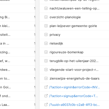
1
nachtzwaluwen-een-telling-op-de-regte-heide
-
0%
0.64s
Werkgoep Planologie - Stichting Biodiversiteit Goirle-Riel
1
overzicht-planologie
-
0%
-
'The butterfly effect': hoe een kleine actie je leefomgeving kan veranderen
1
plan-leijoever-gemeente-goirle
1
100%
1.73s
ANBI status Stichting Biodiversiteit Goirle-Riel
1
privacy
1
100%
-
Actie bestrijding watercrassula in het Land van Anna
1
rielsedijk
1
100%
0.59s
Algemene bijeenkomst, met lezing over de slechtvalk
1
rigoureuze-bomenkap
1
100%
11.51s
Biodiversiteit en natuurinclusief, wat zeggen die begrippen ons?
1
terugblik-op-het-uilenjaar-2024-en-een-bijzondere-kerkuil-in-een-nestkast-bij-vol-daglicht
1
100%
2.14s
De Zomertortel, een haast verdwenen soort in Noord-Brabant
1
vliegende-start-voor-project-red-de-ringmus
1
100%
0.14s
De kerkuil die onder stress een toneelstukje opvoert
1
zienswijze-energiehub-de-baars
1
100%
0.32s
De oeverzwaluw gedijt goed in Goirle
1
/?action=signin&errorCode=INVALID_TOKEN&success=false
1
100%
0.19s
De watercrassula: uitroeien of onderdrukken? Lezing door Janneke van der Loop
1
/?action=signup&errorCode=TOKEN_EXPIRED&success=false
1
100%
0.46s
Excursie Regte Heide en Riels Laag, project Nardus & Limosa
1
/?uuid=a9037c0b-c2a8-4ff3-bcbc-1751752f732e&newsletter=7b666b27-a18a-4d19-84b7-3e1e07f3ec86&key=bbefba860bd0d6f60cab21f95c6ceb84dfcc6e7413669d566fe2f808cea31c3a&action=unsubscribe
1
100%
0.14s