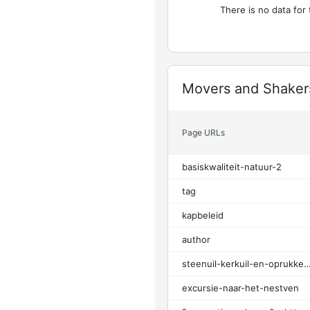
There is no data for 
Widget
Movers and Shaker
Page URLs
basiskwaliteit-natuur-2
tag
kapbeleid
author
steenuil-kerkuil-en-oprukkende-bo
excursie-naar-het-nestven