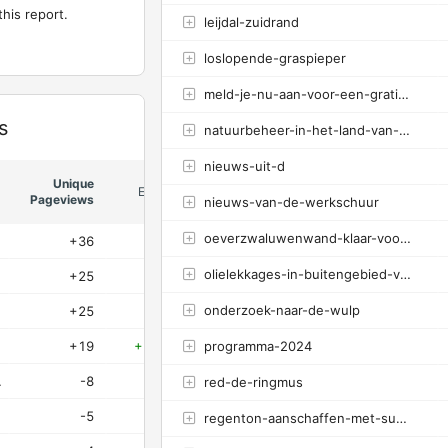
this report.
leijdal-zuidrand
loslopende-graspieper
meld-je-nu-aan-voor-een-gratis-vlindercursus
s
natuurbeheer-in-het-land-van-anna
nieuws-uit-d
Unique
Evolution
Pageviews
nieuws-van-de-werkschuur
oeverzwaluwenwand-klaar-voor-het-broedseizoen
+36
+100%
olielekkages-in-buitengebied-van-goirle-en-riel
+25
+119%
onderzoek-naar-de-wulp
+25
+100%
+19
+172.7%
programma-2024
ommarter
-8
-42.1%
red-de-ringmus
-5
-62.5%
regenton-aanschaffen-met-subsidie