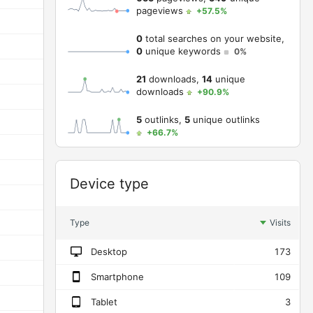
pageviews
+57.5%
9
6
0%
00:00:55
17%
0
total searches on your website,
7
6
0%
00:00:09
0%
0
unique keywords
0%
5
5
50%
00:00:23
60%
21
downloads,
14
unique
downloads
+90.9%
6
5
80%
00:00:28
100%
5
outlinks,
5
unique outlinks
5
5
0%
00:00:16
20%
+66.7%
4
4
33%
00:00:04
25%
9
4
0%
00:00:00
25%
Widget
Device type
7
4
100%
00:00:21
75%
4
4
100%
00:00:00
100%
Type
Visits
4
4
0%
00:01:52
0%
Desktop
173
4
4
75%
00:00:03
100%
Smartphone
109
4
4
100%
00:00:18
75%
Tablet
3