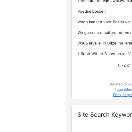
Voedselbossen
’t Rood Wit en Blauw onzer V
1–72 of
Related repor
Page titles
Entry page
Widget
Site Search Keywo