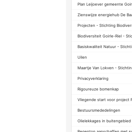
Plan Leijoever gemeente Goir
Zienswijze energiehub De Ba
Uilen
Privacyverklaring
Rigoureuze bomenkap
Bestuursmededelingen
Regenton aanschaffen met su