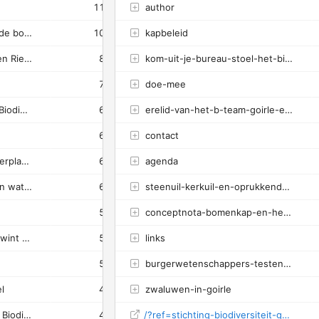
11
author
9
82%
4.54s
Steenuil, kerkuil en oprukkende boommarter
10
kapbeleid
9
90%
0.36s
Erelid van het B-team Goirle en Riel Victor Retel Helmrich is nu ook Ridder in de Orde van Oranje-Nassau
8
kom-uit-je-bureau-stoel-het-biodiversiteitteam-goirle-riel-helpt-je-daarbij
6
75%
2s
7
doe-mee
7
100%
0.24s
Kom uit je (bureau)stoel, het Biodiversiteitteam Goirle-Riel helpt je daarbij
6
erelid-van-het-b-team-goirle-en-riel-victor-retel-helmrich-is-nu-ook-ridder-in-de-orde-van-oranje-nassau
5
83%
4.71s
6
contact
5
83%
0.61s
Conceptnota Bomenkap en Herplantplicht behoeft herziening - doet u mee?
6
agenda
1
17%
2.7s
Burgerwetenschappers testen water en bodem
6
steenuil-kerkuil-en-oprukkende-boommarter
4
67%
1.59s
5
conceptnota-bomenkap-en-herplantplicht-behoeft-herziening-doet-u-mee
2
40%
0.16s
Biodiversiteitteam Goirle-Riel wint prestigieuze natuurprijs!
5
links
-
0%
0.41s
5
burgerwetenschappers-testen-water-en-bodem
4
80%
0.38s
el
4
zwaluwen-in-goirle
1
25%
6.37s
Werkgroep Bomen - Stichting Biodiversiteit Goirle-Riel
4
/?ref=stichting-biodiversiteit-goirle-riel-newsletter
-
0%
1.88s