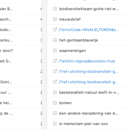
Basiskwaliteit Natuur leeft in vier Brabantse gemeenten
4
biodiversiteitteam-goirle-riel-wint-prestigieuze-natuurprijs
4
100%
0.14s
Een andere benadering van bescherming van biodiversiteit
4
nieuwsbrief
3
75%
0.55s
Werkgroep Uilen - Stichting Biodiversiteit Goirle-Riel
3
/?errorCode=INVALID_TOKEN&success=false
-
0%
0.21s
Geslaagd traject met de drie kerkuil-weesjes
3
het-gentiaanblauwtje
3
100%
0.78s
r door?
3
waarnemingen
3
100%
0.64s
Nieuws - Stichting Biodiversiteit Goirle-Riel
2
/?action=signup&success=true
1
50%
6.18s
2
/?ref=stichting-biodiversiteit-goirle-riel-newsletter&attribution_id=6a553b9a76b018000119d186&attribution_type=post
2
100%
0.23s
Terugblik weidevogelseizoen Goirle/Riel 2025
2
/?ref=stichting-biodiversiteit-goirle-riel-newsletter&attribution_id=6a5531e076b018000119d071&attribution_type=post
2
100%
0.11s
Jan Heesters verlaat het bestuur maar blijft actief lid
2
basiskwaliteit-natuur-leeft-in-vier-brabantse-gemeenten
2
100%
1.51s
Mindervalidenpad op de Regte heide verboden voor fietsers
2
bomen
2
100%
0.14s
Nachtzwaluwen, een telling op de Regte Heide
2
een-andere-benadering-van-bescherming-van-biodiversiteit
-
0%
0.48s
2
in-memoriam-piet-van-son
2
100%
0.16s