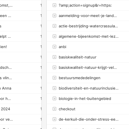
Gewijzigde algemene bijeenkomst, nu met lezing over Natuur en Zonneparken
1
?amp;action=signup&r=https:
1
100%
0.22s
Goirle en Tilburg werken aan een natuurrijker Bels Lijntje
1
aanmelding-voor-meet-je-landschap-goirle-31-mei-10-00-uur
1
100%
0.25s
s
1
actie-bestrijding-watercrassula-in-het-land-van-anna
1
100%
0.62s
Kennis van natuur en water helpt nieuwe natuur in Natuurnetwerk Nederland
1
algemene-bijeenkomst-met-lezing-over-de-slechtvalk
1
100%
0.23s
ien!
1
anbi
1
100%
0.01s
1
basiskwaliteit-natuur
1
100%
0.71s
Meld je aan voor 'Meet je Landschap' in Goirle - vrijdag 31 mei om 10.00 uur
1
basiskwaliteit-natuur-krijgt-vele-handen-en-voeten-en-een-app
1
100%
0.46s
Meld je nu aan voor een gratis vlindercursus!
1
bestuursmededelingen
1
100%
0.25s
n Anna
1
biodiversiteit-en-natuurinclusief-wat-zeggen-die-begrippen-ons
1
100%
0.13s
Oeverzwaluwenwand klaar voor het broedseizoen!
1
biologie-in-het-buitengebied
1
100%
2.43s
n 2024
1
checkout
1
100%
0.65s
Steen- en kerkuilen blijven voor verrassingen zorgen
1
de-kerkuil-die-onder-stress-een-toneelstukje-opvoert
1
100%
0.52s