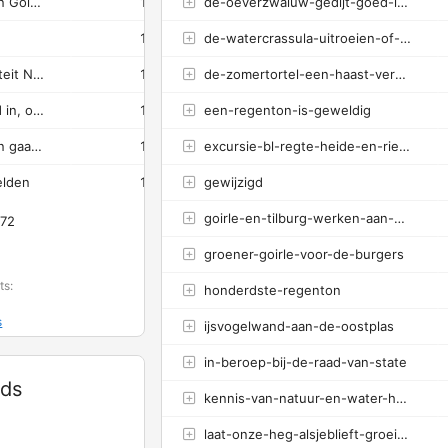
Telresultaten van zwaluwen in Goirle in 2025
1
de-oeverzwaluw-gedijt-goed-in-goirle
1
100%
0.6s
1
de-watercrassula-uitroeien-of-onderdrukken-lezing-door-janneke-van-der-loop
-
0%
0.16s
Volop kansen voor Basiskwaliteit Natuur
1
de-zomertortel-een-haast-verdwenen-soort-in-noord-brabant
1
100%
0.11s
We gaan naar buiten, het veld in, op zoek naar Basiskwaliteit Natuur!
1
een-regenton-is-geweldig
1
100%
0.28s
Wouwervallei in Gilze: na jaren gaat de schop in de grond
1
excursie-bl-regte-heide-en-riels-laag-project-nardus-limosa
1
100%
0.26s
elden
1
gewijzigd
1
100%
0.15s
goirle-en-tilburg-werken-aan-een-natuurrijker-bels-lijntje
 72
groener-goirle-voor-de-burgers
ts:
honderdste-regenton
s
ijsvogelwand-aan-de-oostplas
in-beroep-bij-de-raad-van-state
rds
kennis-van-natuur-en-water-helpt-nieuwe-natuur-in-natuurnetwerk-nederland
laat-onze-heg-alsjeblieft-groeien